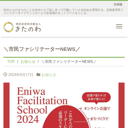
日本語
自分たちのまちのことを自分たちで話し合って行動していける社会を実現する。北海道市民フ
ァシリテータープラットホームで全道域のネットワークをつくる。
Me
＼市民ファシリテーターNEWS／
TOP
お知らせ
＼市民ファシリテーターNEWS／
2024年8月17日
お知らせ