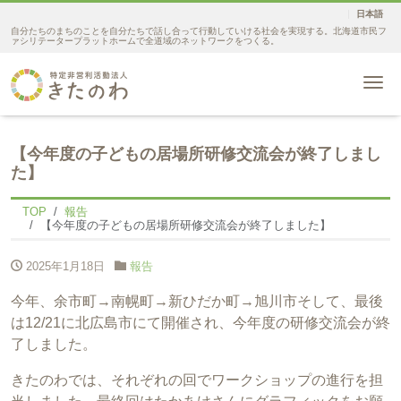
日本語
自分たちのまちのことを自分たちで話し合って行動していける社会を実現する。北海道市民フ
ァシリテータープラットホームで全道域のネットワークをつくる。
Me
【今年度の子どもの居場所研修交流会が終了しまし
た】
TOP
報告
【今年度の子どもの居場所研修交流会が終了しました】
2025年1月18日
報告
今年、余市町→南幌町→新ひだか町→旭川市そして、最後
は12/21に北広島市にて開催され、今年度の研修交流会が終
了しました。
きたのわでは、それぞれの回でワークショップの進行を担