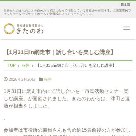
日本語
自分たちのまちのことを自分たちで話し合って行動していける社会を実現する。北海道市民フ
ァシリテータープラットホームで全道域のネットワークをつくる。
Me
【1月31日in網走市｜話し合いを楽しむ講座】
TOP
報告
【1月31日in網走市｜話し合いを楽しむ講座】
2026年2月20日
報告
1月31日に網走市内にて話し合いを「市民活動セミナー楽
しむ講座」が開催されました。きたのわからは、津田と遠
藤が担当をしました。
.
参加者は市役所の職員さんも含め約15名前後の方が参加し