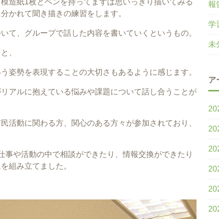
模造紙1枚とペンを持ってまずは思いっきり描いてみる
報
に分かれて聞き描きの練習をします。
学
ついて、グループで話した内容を書いていくというもの。
未
こと、
いう姿勢を表現することの大切さもあるように感じます。
ア
がリアルに抱えている悩みや課題について話し合うことが
20
市民活動に関わる方、関心のある方々が参加されており、
20
20
仕事や活動の中で相談ができたり、情報交換ができたり
ムを組み立てました。
20
20
20