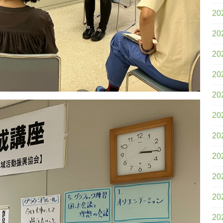
20
20
20
20
20
20
20
20
20
20
20