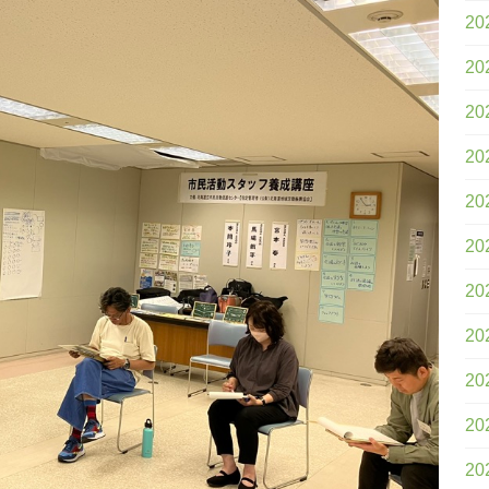
20
20
20
20
20
20
20
20
20
20
20