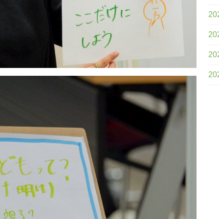
20
20
20
20