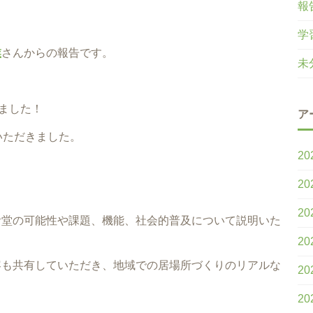
報
学
業
さんからの報告です。
未
しました！
ア
いただきました。
20
20
20
食堂の可能性や課題、機能、社会的普及について説明いた
20
容も共有していただき、地域での居場所づくりのリアルな
20
20