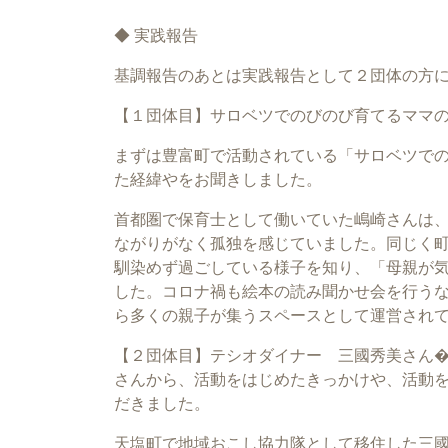
◆ 実践報告
基調報告のあとは実践報告として２団体の方
【１団体目】サロベツでのびのび育てるママ
まずは豊富町で活動されている「サロベツで
た経緯やをお聞きしました。
首都圏で保育士として働いていた嶋崎さんは
ながりがなく孤独を感じていました。同じく
馴染めず過ごしている様子を知り、「母親が
した。コロナ禍も絵本の読み聞かせ会を行う
ら多くの親子が集うスペースとして運営され
【２団体目】テシオダイナー 三國秀美さん
さんから、活動をはじめたきっかけや、活動
だきました。
天塩町で地域おこし協力隊として移住した三