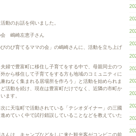
20
20
に活動のお話を伺いました。
20
の会 嶋崎左恵子さん
20
のびのび育てるママの会」の嶋崎さんに、活動を立ち上げ
20
、夫婦で豊富町に移住し子育てをする中で、母親同士のつ
20
町外から移住して子育てをする方も地域のコミュニティに
20
気兼ねなく集まれる居場所を作ろう」と活動を始められま
など活動を続け、現在は豊富町だけでなく、近隣の市町か
20
ています。
20
�次に天塩町で活動されている「テシオダイナー」の三國
を進めていく中で試行錯誤していることなどを教えていた
20
20
國さんは、キャンプなどをしに来た観光客がコンビニの前