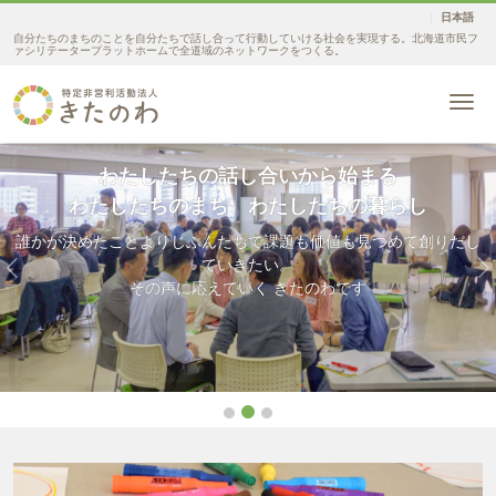
日本語
自分たちのまちのことを自分たちで話し合って行動していける社会を実現する。北海道市民フ
ァシリテータープラットホームで全道域のネットワークをつくる。
Me
わたしたちの話し合いから始まる
わたしたちのまち わたしたちの暮らし
誰かが決めたことよりじぶんたちで課題も価値も見つめて創りだし
ていきたい。
Previous
N
その声に応えていく きたのわです