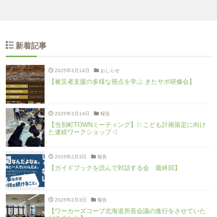
新着記事
2025年3月14日
おしらせ
【被災者支援の多様な視点を学ぶ きたサポ研修会】
2025年3月14日
報告
【当別町TOWNミーティング】▷こども計画策定に向け
た連続ワークショップ◁
2025年2月3日
報告
【ガイドブックを読んで対話する会 最終回】
2025年2月3日
報告
【ワーカーズコープ北海道所長会議の進行をさせていた